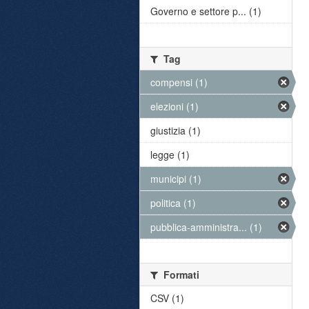
Governo e settore p... (1)
Tag
compensi (1)
elezioni (1)
giustizia (1)
legge (1)
municipi (1)
politica (1)
pubblica-amministra... (1)
Formati
CSV (1)