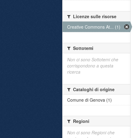
Licenze sulle risorse
Creative Commons At... (1)
Sottotemi
Non ci sono Sottotemi che
corrispondono a questa
ricerca
Cataloghi di origine
Comune di Genova (1)
Regioni
Non ci sono Regioni che