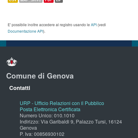
E' possibile inoltre accedere al registro usando le
API
(vedi
Documentazione API
).
Comune di Genova
Contatti
URP - Ufficio Relazioni con il Pubblico
Posta Elettronica Certificata
Numero Unico: 010.1010
Indirizzo: Via Garibaldi 9, Palazzo Tursi, 16124
Genova
P. Iva: 00856930102