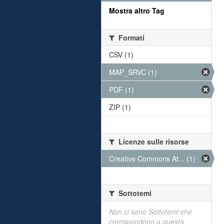
Mostra altro Tag
Formati
CSV (1)
MAP_SRVC (1)
PDF (1)
ZIP (1)
Licenze sulle risorse
Creative Commons At... (1)
Sottotemi
Non ci sono Sottotemi che
corrispondono a questa