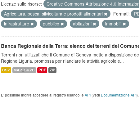
Licenze sulle risorse:
Creative Commons Attribuzione 4.0 Internazio
Agricoltura, pesca, silvicoltura e prodotti alimentari
Formati:
P
infrastrutture
pubblico
abitazioni
immobili
Banca Regionale della Terra: elenco dei terreni del Comun
Terreni non utilizzati che il Comune di Genova mette a disposizione dell
Regione Liguria, promossa per rilanciare le attività agricole e...
CSV
MAP_SRVC
PDF
ZIP
E' possibile inoltre accedere al registro usando le
API
(vedi
Documentazione API
).