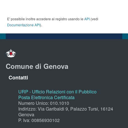
E' possibile inoltre accedere al registro usando le
API
(vedi
Documentazione API
).
Comune di Genova
Contatti
URP - Ufficio Relazioni con il Pubblico
Posta Elettronica Certificata
Numero Unico: 010.1010
Indirizzo: Via Garibaldi 9, Palazzo Tursi, 16124
Genova
P. Iva: 00856930102