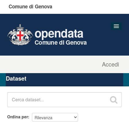
Comune di Genova
opendata
Comune di Genova
Accedi
Dataset
Organizzazioni
Dataset
Gruppi
Informazioni
Ordina per