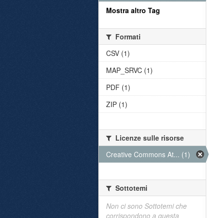
Mostra altro Tag
Formati
CSV (1)
MAP_SRVC (1)
PDF (1)
ZIP (1)
Licenze sulle risorse
Creative Commons At... (1)
Sottotemi
Non ci sono Sottotemi che
corrispondono a questa