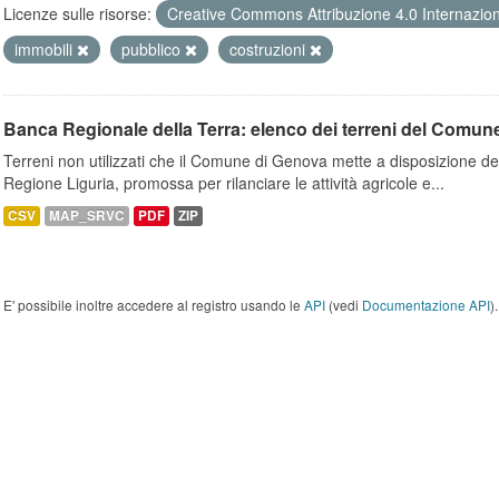
Licenze sulle risorse:
Creative Commons Attribuzione 4.0 Internazio
immobili
pubblico
costruzioni
Banca Regionale della Terra: elenco dei terreni del Comun
Terreni non utilizzati che il Comune di Genova mette a disposizione dell
Regione Liguria, promossa per rilanciare le attività agricole e...
CSV
MAP_SRVC
PDF
ZIP
E' possibile inoltre accedere al registro usando le
API
(vedi
Documentazione API
).