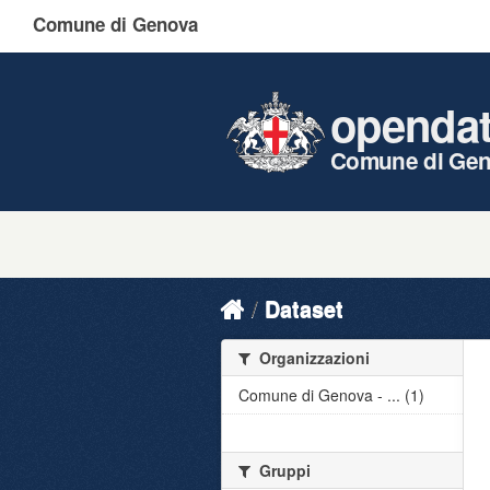
Comune di Genova
openda
Comune di Ge
Dataset
Organizzazioni
Comune di Genova - ... (1)
Gruppi