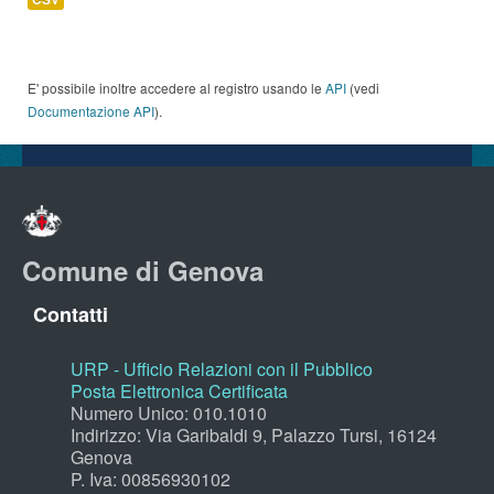
E' possibile inoltre accedere al registro usando le
API
(vedi
Documentazione API
).
Comune di Genova
Contatti
URP - Ufficio Relazioni con il Pubblico
Posta Elettronica Certificata
Numero Unico: 010.1010
Indirizzo: Via Garibaldi 9, Palazzo Tursi, 16124
Genova
P. Iva: 00856930102