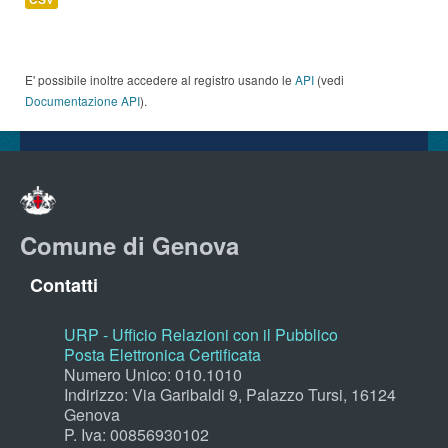
E' possibile inoltre accedere al registro usando le
API
(vedi
Documentazione API
).
Comune di Genova
Contatti
URP - Ufficio Relazioni con il Pubblico
Posta Elettronica Certificata
Numero Unico: 010.1010
Indirizzo: Via Garibaldi 9, Palazzo Tursi, 16124
Genova
P. Iva: 00856930102