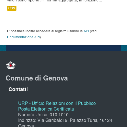
CSV
E' possibile inoltre accedere al registro usando le
API
(vedi
Documentazione API
).
Comune di Genova
Contatti
URP - Ufficio Relazioni con il Pubblico
Posta Elettronica Certificata
Numero Unico: 010.1010
Indirizzo: Via Garibaldi 9, Palazzo Tursi, 16124
Genova