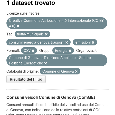
1 dataset trovato
Licenze sulle risorse:
Creative Commons Attribuzione 4.0 Internazionale (CC BY
4.0)
Tag:
flotta-municipale
consumi-energia-genova-trasporti
emissioni
Formati:
CSV
Gruppi:
Energia
Organizzazioni:
Comune di Genova - Direzione Ambiente - Settore
Politiche Energetiche
Cataloghi di origine:
Comune di Genova
Risultato del Filtro
Consumi veicoli Comune di Genova (ComGE)
Consumi annuali di combustibile dei veicoli ad uso del Comune
di Genova, con indicazione delle relative emissioni di CO2. I
valori sono riportati in forma aggregata, in funzione...