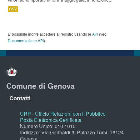
CSV
E' possibile inoltre accedere al registro usando le
API
(vedi
Documentazione API
).
Comune di Genova
Contatti
URP - Ufficio Relazioni con il Pubblico
Posta Elettronica Certificata
Numero Unico: 010.1010
Indirizzo: Via Garibaldi 9, Palazzo Tursi, 16124
Genova