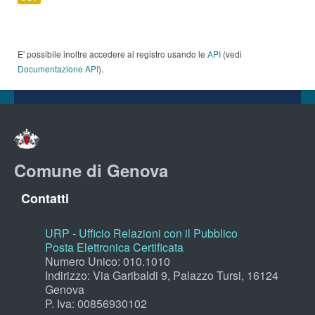
E' possibile inoltre accedere al registro usando le
API
(vedi
Documentazione API
).
Comune di Genova
Contatti
URP - Ufficio Relazioni con il Pubblico
Posta Elettronica Certificata
Numero Unico: 010.1010
Indirizzo: Via Garibaldi 9, Palazzo Tursi, 16124
Genova
P. Iva: 00856930102