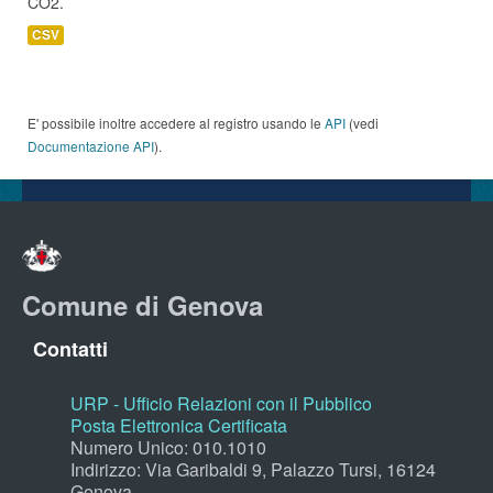
CO2.
CSV
E' possibile inoltre accedere al registro usando le
API
(vedi
Documentazione API
).
Comune di Genova
Contatti
URP - Ufficio Relazioni con il Pubblico
Posta Elettronica Certificata
Numero Unico: 010.1010
Indirizzo: Via Garibaldi 9, Palazzo Tursi, 16124
Genova