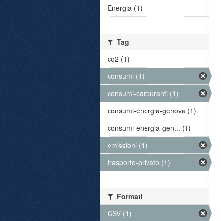
Energia (1)
Tag
co2 (1)
consumi (1)
consumi-carburanti (1)
consumi-energia-genova (1)
consumi-energia-gen... (1)
emissioni (1)
trasporto-privato (1)
Formati
CSV (1)