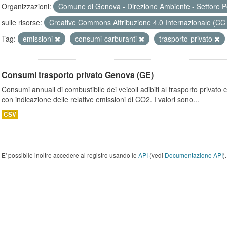
Organizzazioni:
Comune di Genova - Direzione Ambiente - Settore P
sulle risorse:
Creative Commons Attribuzione 4.0 Internazionale (CC
Tag:
emissioni
consumi-carburanti
trasporto-privato
Consumi trasporto privato Genova (GE)
Consumi annuali di combustibile dei veicoli adibiti al trasporto privato
con indicazione delle relative emissioni di CO2. I valori sono...
CSV
E' possibile inoltre accedere al registro usando le
API
(vedi
Documentazione API
).