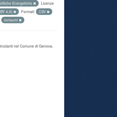
olitiche Energetiche
Licenze
 BY 4.0)
Formati:
CSV
consumi
 circolanti nel Comune di Genova,