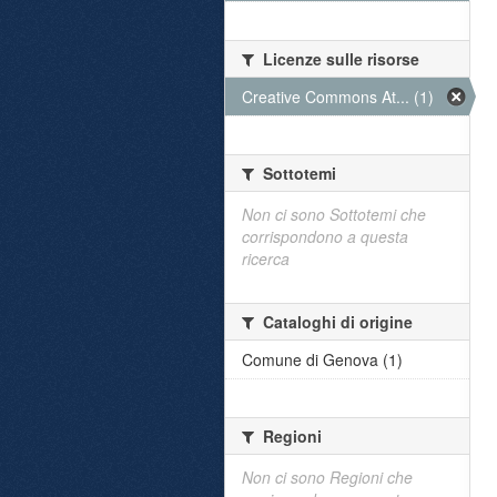
Licenze sulle risorse
Creative Commons At... (1)
Sottotemi
Non ci sono Sottotemi che
corrispondono a questa
ricerca
Cataloghi di origine
Comune di Genova (1)
Regioni
Non ci sono Regioni che