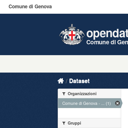
Comune di Genova
openda
Comune di Ge
Dataset
Organizzazioni
Comune di Genova - ... (1)
Gruppi