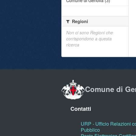
Comune di Genova (3)
Regioni
Non ci sono Regioni che
corrispondono a questa
ricerca
Comune di Ge
Contatti
URP - Ufficio Relazioni co
Pubblico
Posta Elettronica Certific