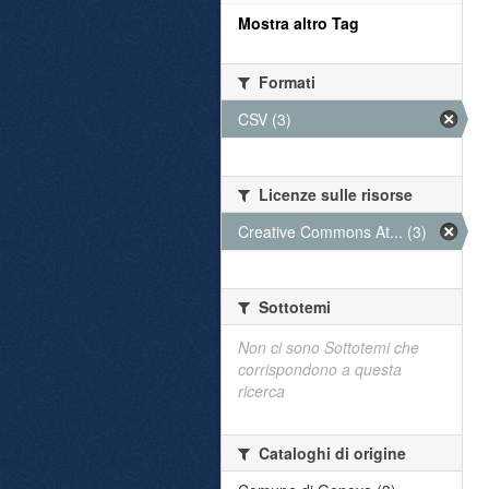
Mostra altro Tag
Formati
CSV (3)
Licenze sulle risorse
Creative Commons At... (3)
Sottotemi
Non ci sono Sottotemi che
corrispondono a questa
ricerca
Cataloghi di origine