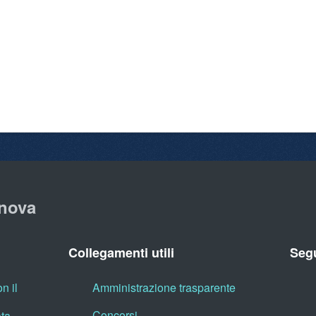
nova
Collegamenti utili
Segu
n il
Amministrazione trasparente
Concorsi
ata