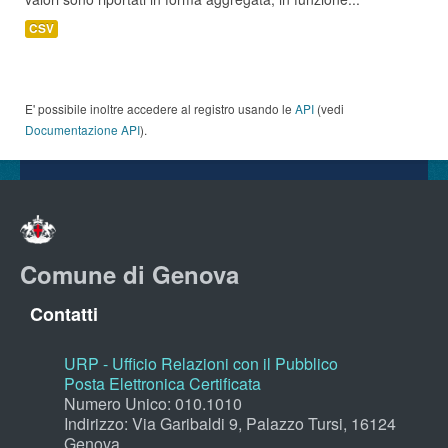
CSV
E' possibile inoltre accedere al registro usando le
API
(vedi
Documentazione API
).
Comune di Genova
Contatti
URP - Ufficio Relazioni con il Pubblico
Posta Elettronica Certificata
Numero Unico: 010.1010
Indirizzo: Via Garibaldi 9, Palazzo Tursi, 16124
Genova