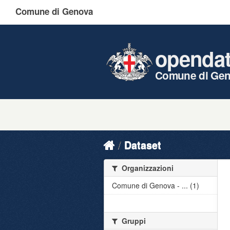
Comune di Genova
openda
Comune di Ge
Dataset
Organizzazioni
Comune di Genova - ... (1)
Gruppi