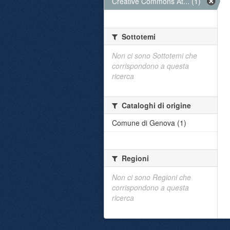
Creative Commons At... (1)
Sottotemi
Non ci sono Sottotemi che
corrispondono a questa
ricerca
Cataloghi di origine
Comune di Genova (1)
Regioni
Non ci sono Regioni che
corrispondono a questa
ricerca