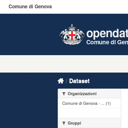
Comune di Genova
openda
Comune di Ge
Dataset
Organizzazioni
Comune di Genova - ... (1)
Gruppi