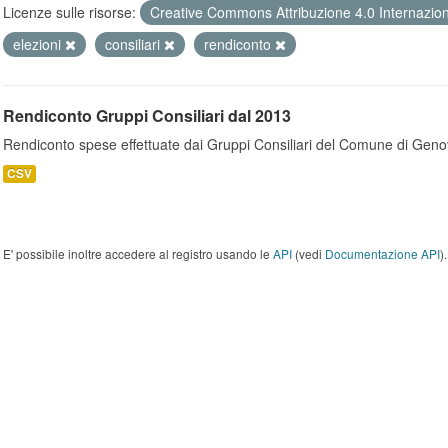
Licenze sulle risorse:
Creative Commons Attribuzione 4.0 Internazio
elezioni
consiliari
rendiconto
Rendiconto Gruppi Consiliari dal 2013
Rendiconto spese effettuate dai Gruppi Consiliari del Comune di Geno
CSV
E' possibile inoltre accedere al registro usando le
API
(vedi
Documentazione API
).