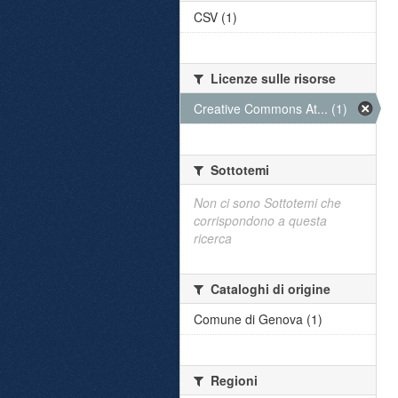
CSV (1)
Licenze sulle risorse
Creative Commons At... (1)
Sottotemi
Non ci sono Sottotemi che
corrispondono a questa
ricerca
Cataloghi di origine
Comune di Genova (1)
Regioni