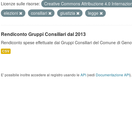
Licenze sulle risorse:
Creative Commons Attribuzione 4.0 Internazio
elezioni
consiliari
giustizia
legge
Rendiconto Gruppi Consiliari dal 2013
Rendiconto spese effettuate dai Gruppi Consiliari del Comune di Geno
CSV
E' possibile inoltre accedere al registro usando le
API
(vedi
Documentazione API
).