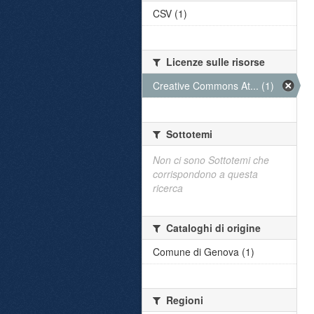
CSV (1)
Licenze sulle risorse
Creative Commons At... (1)
Sottotemi
Non ci sono Sottotemi che
corrispondono a questa
ricerca
Cataloghi di origine
Comune di Genova (1)
Regioni