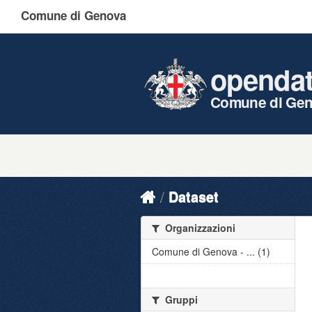
Comune di Genova
openda
Comune di Ge
Dataset
Organizzazioni
Comune di Genova - ... (1)
Gruppi