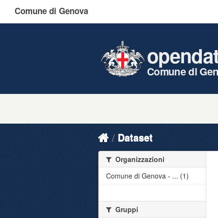
Comune di Genova
openda
Comune di Ge
Dataset
Organizzazioni
Comune di Genova - ... (1)
Gruppi