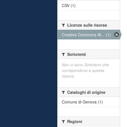
CSV (1)
Licenze sulle risorse
Creative Commons At... (1)
Sottotemi
Non ci sono Sottotemi che
corrispondono a questa
ricerca
Cataloghi di origine
Comune di Genova (1)
Regioni