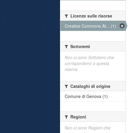
Licenze sulle risorse
Creative Commons At... (1)
Sottotemi
Non ci sono Sottotemi che
corrispondono a questa
ricerca
Cataloghi di origine
Comune di Genova (1)
Regioni
Non ci sono Regioni che