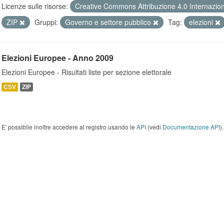
Licenze sulle risorse:
Creative Commons Attribuzione 4.0 Internazio
ZIP
Gruppi:
Governo e settore pubblico
Tag:
elezioni
Elezioni Europee - Anno 2009
Elezioni Europee - Risultati liste per sezione elettorale
CSV
ZIP
E' possibile inoltre accedere al registro usando le
API
(vedi
Documentazione API
).