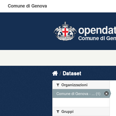
Comune di Genova
openda
Comune di Ge
Dataset
Organizzazioni
Comune di Genova - ... (1)
Gruppi