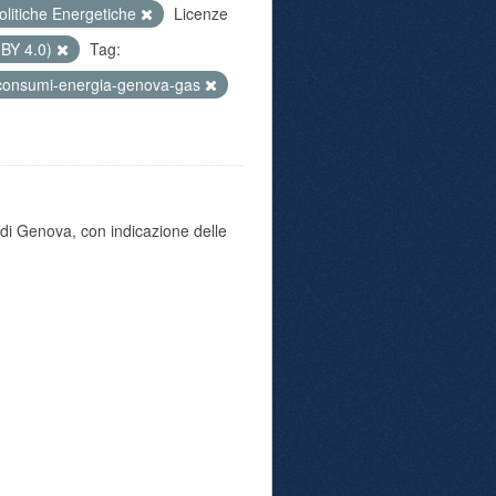
olitiche Energetiche
Licenze
 BY 4.0)
Tag:
consumi-energia-genova-gas
di Genova, con indicazione delle