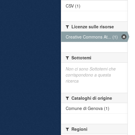
CSV (1)
Licenze sulle risorse
Creative Commons At... (1)
Sottotemi
Non ci sono Sottotemi che
corrispondono a questa
ricerca
Cataloghi di origine
Comune di Genova (1)
Regioni