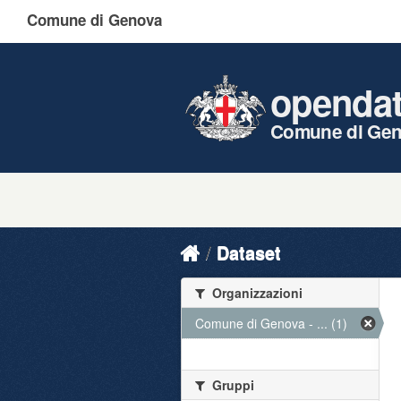
Comune di Genova
openda
Comune di Ge
Dataset
Organizzazioni
Comune di Genova - ... (1)
Gruppi