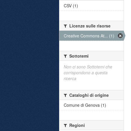
CSV (1)
Licenze sulle risorse
Creative Commons At... (1)
Sottotemi
Non ci sono Sottotemi che
corrispondono a questa
ricerca
Cataloghi di origine
Comune di Genova (1)
Regioni