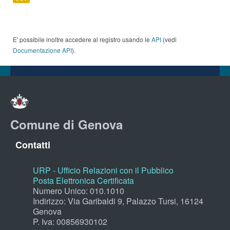
E' possibile inoltre accedere al registro usando le
API
(vedi
Documentazione API
).
Comune di Genova
Contatti
URP - Ufficio Relazioni con il Pubblico
Posta Elettronica Certificata
Numero Unico: 010.1010
Indirizzo: Via Garibaldi 9, Palazzo Tursi, 16124
Genova
P. Iva: 00856930102