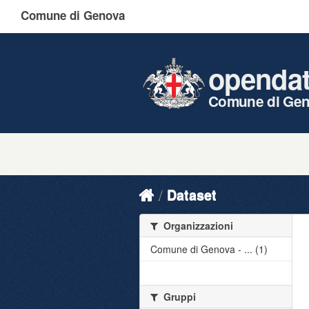
Comune di Genova
openda
Comune di Ge
Dataset
Organizzazioni
Comune di Genova - ... (1)
Gruppi