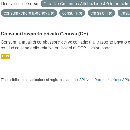
Licenze sulle risorse:
Creative Commons Attribuzione 4.0 Internazio
consumi-energia-genova
consumi
emissioni
trasp
Consumi trasporto privato Genova (GE)
Consumi annuali di combustibile dei veicoli adibiti al trasporto privato
con indicazione delle relative emissioni di CO2. I valori sono...
CSV
E' possibile inoltre accedere al registro usando le
API
(vedi
Documentazione API
).