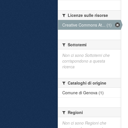
Licenze sulle risorse
Creative Commons At... (1)
Sottotemi
Non ci sono Sottotemi che
corrispondono a questa
ricerca
Cataloghi di origine
Comune di Genova (1)
Regioni
Non ci sono Regioni che