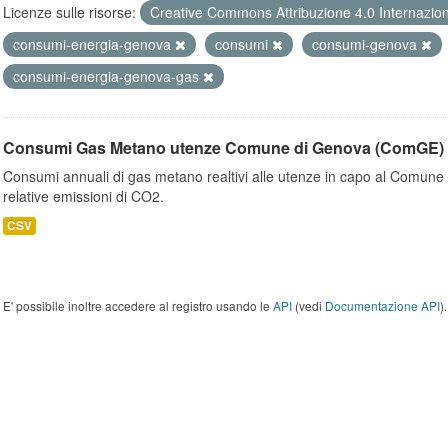
Licenze sulle risorse:
Creative Commons Attribuzione 4.0 Internazio
consumi-energia-genova
consumi
consumi-genova
consumi-energia-genova-gas
Consumi Gas Metano utenze Comune di Genova (ComGE)
Consumi annuali di gas metano realtivi alle utenze in capo al Comune 
relative emissioni di CO2.
CSV
E' possibile inoltre accedere al registro usando le
API
(vedi
Documentazione API
).