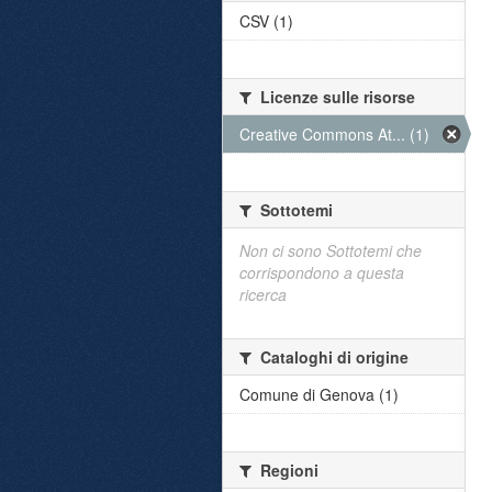
CSV (1)
Licenze sulle risorse
Creative Commons At... (1)
Sottotemi
Non ci sono Sottotemi che
corrispondono a questa
ricerca
Cataloghi di origine
Comune di Genova (1)
Regioni