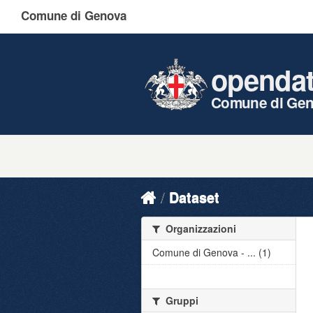
Comune di Genova
openda
Comune di Ge
Dataset
Organizzazioni
Comune di Genova - ... (1)
Gruppi