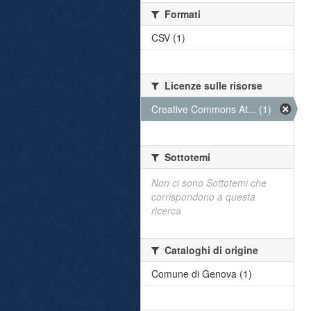
Formati
CSV (1)
Licenze sulle risorse
Creative Commons At... (1)
Sottotemi
Non ci sono Sottotemi che
corrispondono a questa
ricerca
Cataloghi di origine
Comune di Genova (1)