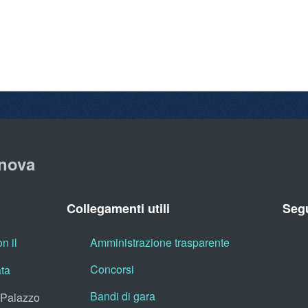
nova
Collegamenti utili
Segu
n il
Amministrazione trasparente
Concorsi
ata
Bandi di gara
, Palazzo