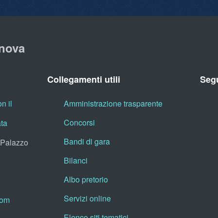
nova
Collegamenti utili
Segu
n il
Amministrazione trasparente
Concorsi
ata
Bandi di gara
, Palazzo
Bilanci
Albo pretorio
Servizi online
oom
Elenco siti tematici