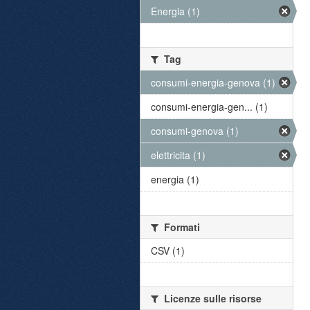
Energia (1)
Tag
consumi-energia-genova (1)
consumi-energia-gen... (1)
consumi-genova (1)
elettricita (1)
energia (1)
Formati
CSV (1)
Licenze sulle risorse