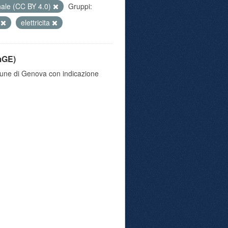
nale (CC BY 4.0)
Gruppi:
a
elettricita
mGE)
omune di Genova con indicazione