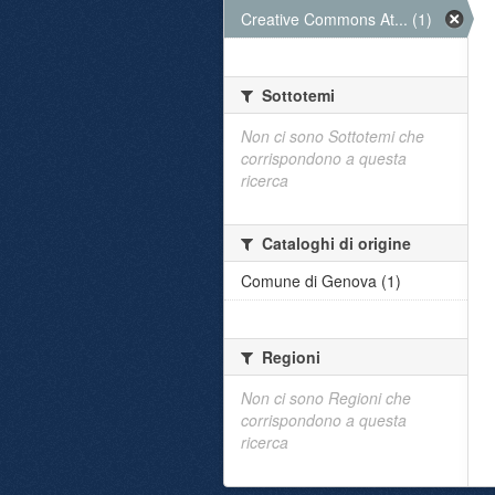
Creative Commons At... (1)
Sottotemi
Non ci sono Sottotemi che
corrispondono a questa
ricerca
Cataloghi di origine
Comune di Genova (1)
Regioni
Non ci sono Regioni che
corrispondono a questa
ricerca