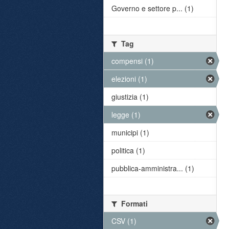
Governo e settore p... (1)
Tag
compensi (1)
elezioni (1)
giustizia (1)
legge (1)
municipi (1)
politica (1)
pubblica-amministra... (1)
Formati
CSV (1)