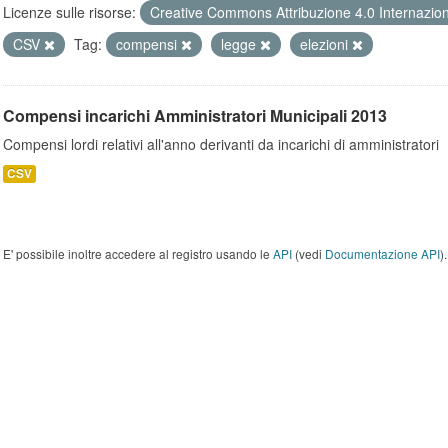
Licenze sulle risorse:
Creative Commons Attribuzione 4.0 Internazio
CSV
Tag:
compensi
legge
elezioni
Compensi incarichi Amministratori Municipali 2013
Compensi lordi relativi all'anno derivanti da incarichi di amministratori
CSV
E' possibile inoltre accedere al registro usando le
API
(vedi
Documentazione API
).