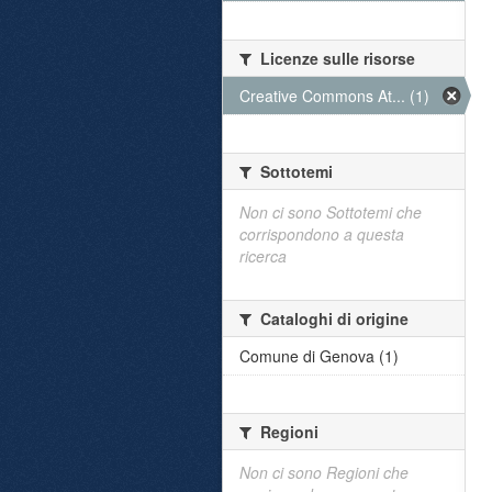
Licenze sulle risorse
Creative Commons At... (1)
Sottotemi
Non ci sono Sottotemi che
corrispondono a questa
ricerca
Cataloghi di origine
Comune di Genova (1)
Regioni
Non ci sono Regioni che