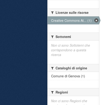
Licenze sulle risorse
Creative Commons At... (1)
Sottotemi
Non ci sono Sottotemi che
corrispondono a questa
ricerca
Cataloghi di origine
Comune di Genova (1)
Regioni
Non ci sono Regioni che