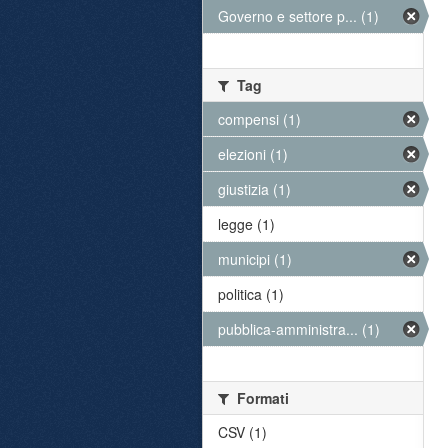
Governo e settore p... (1)
Tag
compensi (1)
elezioni (1)
giustizia (1)
legge (1)
municipi (1)
politica (1)
pubblica-amministra... (1)
Formati
CSV (1)