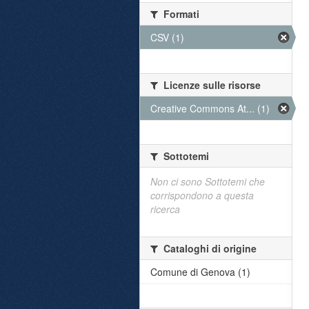
Formati
CSV (1)
Licenze sulle risorse
Creative Commons At... (1)
Sottotemi
Non ci sono Sottotemi che
corrispondono a questa
ricerca
Cataloghi di origine
Comune di Genova (1)