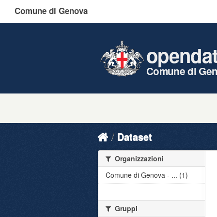
Comune di Genova
openda
Comune di Ge
Dataset
Organizzazioni
Comune di Genova - ... (1)
Gruppi