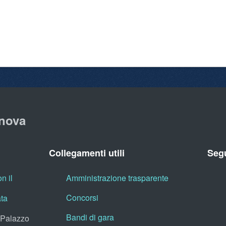
nova
Collegamenti utili
Segu
n il
Amministrazione trasparente
Concorsi
ata
Bandi di gara
, Palazzo