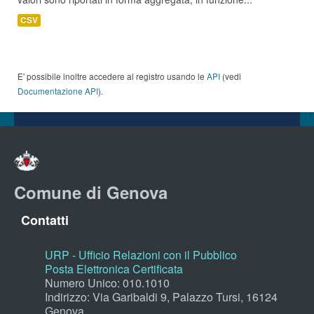
CSV
E' possibile inoltre accedere al registro usando le
API
(vedi
Documentazione API
).
Comune di Genova
Contatti
URP - Ufficio Relazioni con il Pubblico
Posta Elettronica Certificata
Numero Unico: 010.1010
Indirizzo: Via Garibaldi 9, Palazzo Tursi, 16124
Genova