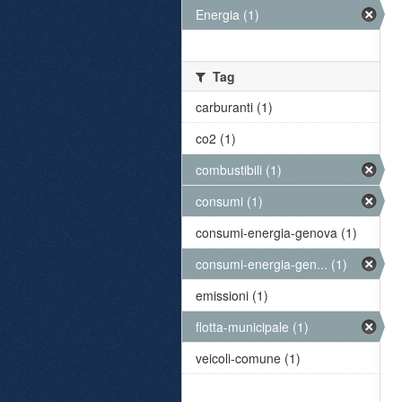
Energia (1)
Tag
carburanti (1)
co2 (1)
combustibili (1)
consumi (1)
consumi-energia-genova (1)
consumi-energia-gen... (1)
emissioni (1)
flotta-municipale (1)
veicoli-comune (1)