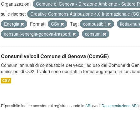
Organizzazioni:
Comune di Genova - Direzione Ambiente - Settore P
sulle risorse:
Creative Commons Attribuzione 4.0 Internazionale (CC
Energia
Formati:
CSV
Tag:
combustibili
flotta-mun
consumi-energia-genova-trasporti
consumi
Consumi veicoli Comune di Genova (ComGE)
Consumi annuali di combustibile dei veicoli ad uso del Comune di Geno
emissioni di CO2. I valori sono riportati in forma aggregata, in funzione
CSV
E' possibile inoltre accedere al registro usando le
API
(vedi
Documentazione API
).