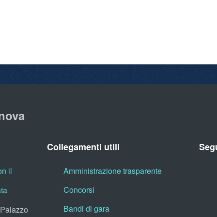
nova
Collegamenti utili
Segu
n il
Amministrazione trasparente
Concorsi
ata
Bandi di gara
, Palazzo