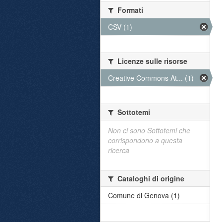
Formati
CSV (1)
Licenze sulle risorse
Creative Commons At... (1)
Sottotemi
Non ci sono Sottotemi che
corrispondono a questa
ricerca
Cataloghi di origine
Comune di Genova (1)