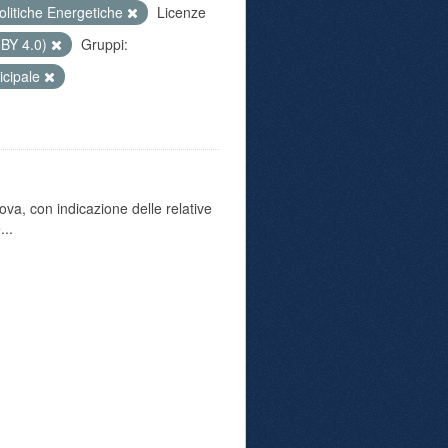
olitiche Energetiche
Licenze
 BY 4.0)
Gruppi:
icipale
va, con indicazione delle relative
...