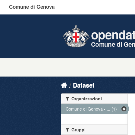
Comune di Genova
openda
Comune di Ge
Dataset
Organizzazioni
Comune di Genova - ... (1)
Gruppi