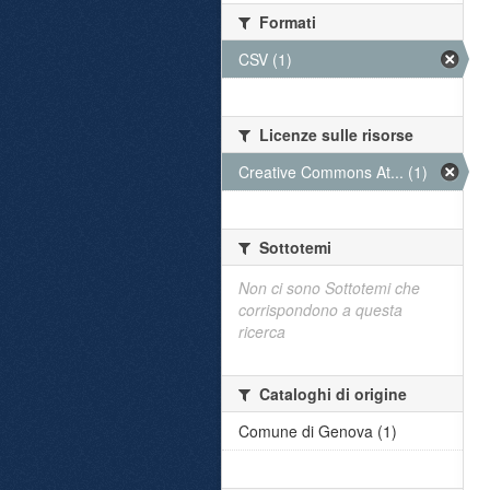
Formati
CSV (1)
Licenze sulle risorse
Creative Commons At... (1)
Sottotemi
Non ci sono Sottotemi che
corrispondono a questa
ricerca
Cataloghi di origine
Comune di Genova (1)