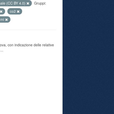
nale (CC BY 4.0)
Gruppi:
co2
umi
va, con indicazione delle relative
...