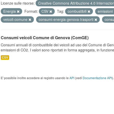
Licenze sulle risorse:
Creative Commons Attribuzione 4.0 Internazio
Energia
Formati:
CSV
Tag:
combustibili
emissioni
veicoli-comune
consumi-energia-genova-trasporti
cons
Consumi veicoli Comune di Genova (ComGE)
Consumi annuali di combustibile dei veicoli ad uso del Comune di Geno
emissioni di CO2. I valori sono riportati in forma aggregata, in funzione
CSV
E' possibile inoltre accedere al registro usando le
API
(vedi
Documentazione API
).