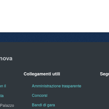
nova
Collegamenti utili
Segu
n il
Amministrazione trasparente
Concorsi
ata
Bandi di gara
, Palazzo