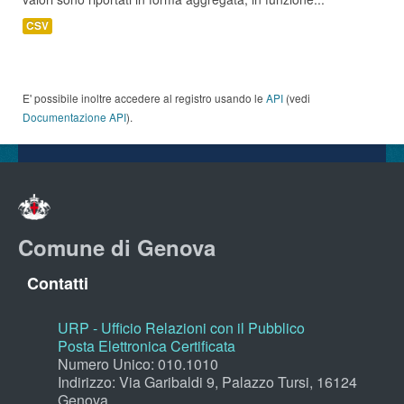
CSV
E' possibile inoltre accedere al registro usando le
API
(vedi
Documentazione API
).
Comune di Genova
Contatti
URP - Ufficio Relazioni con il Pubblico
Posta Elettronica Certificata
Numero Unico: 010.1010
Indirizzo: Via Garibaldi 9, Palazzo Tursi, 16124
Genova