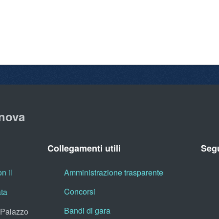
nova
Collegamenti utili
Segu
n il
Amministrazione trasparente
Concorsi
ata
Bandi di gara
, Palazzo