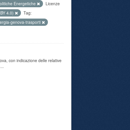
olitiche Energetiche
Licenze
 BY 4.0)
Tag:
ergia-genova-trasporti
va, con indicazione delle relative
...