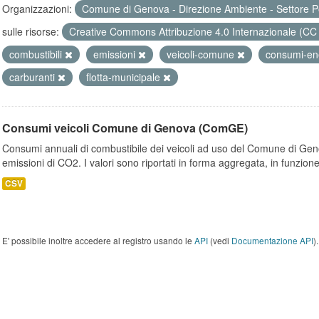
Organizzazioni:
Comune di Genova - Direzione Ambiente - Settore P
sulle risorse:
Creative Commons Attribuzione 4.0 Internazionale (CC
combustibili
emissioni
veicoli-comune
consumi-en
carburanti
flotta-municipale
Consumi veicoli Comune di Genova (ComGE)
Consumi annuali di combustibile dei veicoli ad uso del Comune di Geno
emissioni di CO2. I valori sono riportati in forma aggregata, in funzione
CSV
E' possibile inoltre accedere al registro usando le
API
(vedi
Documentazione API
).