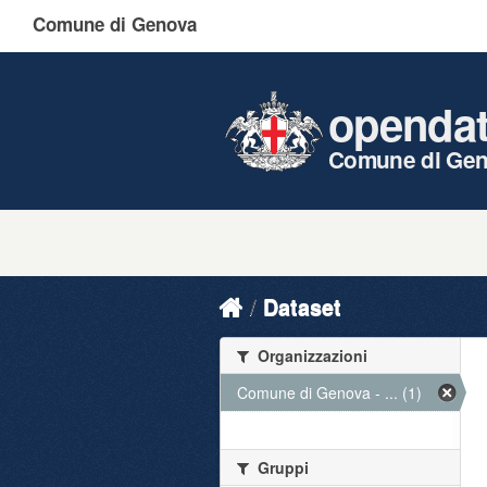
Comune di Genova
openda
Comune di Ge
Dataset
Organizzazioni
Comune di Genova - ... (1)
Gruppi