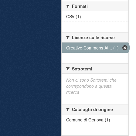
Formati
CSV (1)
Licenze sulle risorse
Creative Commons At... (1)
Sottotemi
Non ci sono Sottotemi che
corrispondono a questa
ricerca
Cataloghi di origine
Comune di Genova (1)