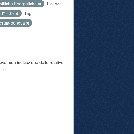
olitiche Energetiche
Licenze
 BY 4.0)
Tag:
ergia-genova
va, con indicazione delle relative
...