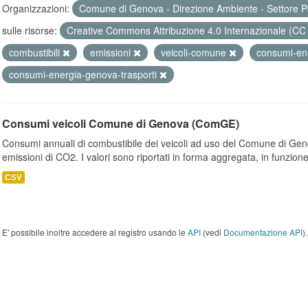
Organizzazioni:
Comune di Genova - Direzione Ambiente - Settore P
sulle risorse:
Creative Commons Attribuzione 4.0 Internazionale (CC
combustibili
emissioni
veicoli-comune
consumi-en
consumi-energia-genova-trasporti
Consumi veicoli Comune di Genova (ComGE)
Consumi annuali di combustibile dei veicoli ad uso del Comune di Geno
emissioni di CO2. I valori sono riportati in forma aggregata, in funzione
CSV
E' possibile inoltre accedere al registro usando le
API
(vedi
Documentazione API
).