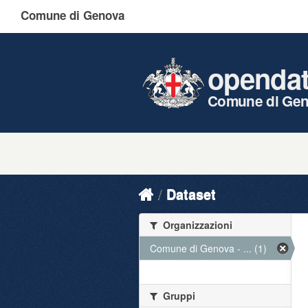
Comune di Genova
openda
Comune di Ge
Dataset
Organizzazioni
Comune di Genova - ... (1)
Gruppi