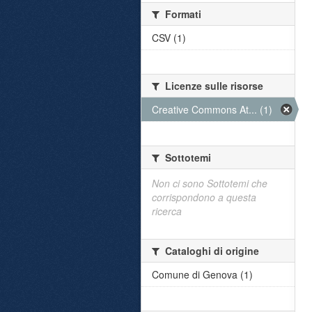
Formati
CSV (1)
Licenze sulle risorse
Creative Commons At... (1)
Sottotemi
Non ci sono Sottotemi che
corrispondono a questa
ricerca
Cataloghi di origine
Comune di Genova (1)