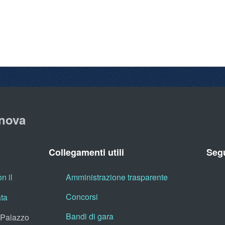
nova
Collegamenti utili
Segu
n il
Amministrazione trasparente
Concorsi
ata
Bandi di gara
, Palazzo