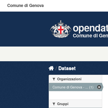
Comune di Genova
openda
Comune di Ge
Dataset
Organizzazioni
Comune di Genova - ... (1)
Gruppi