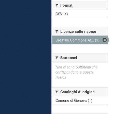
Formati
CSV (1)
Licenze sulle risorse
Creative Commons At... (1)
Sottotemi
Non ci sono Sottotemi che
corrispondono a questa
ricerca
Cataloghi di origine
Comune di Genova (1)