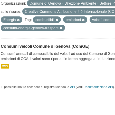
Organizzazioni:
Comune di Genova - Direzione Ambiente - Settore P
sulle risorse:
Creative Commons Attribuzione 4.0 Internazionale (CC
Energia
Tag:
combustibili
emissioni
veicoli-comu
consumi-energia-genova-trasporti
Consumi veicoli Comune di Genova (ComGE)
Consumi annuali di combustibile dei veicoli ad uso del Comune di Geno
emissioni di CO2. I valori sono riportati in forma aggregata, in funzione
CSV
E' possibile inoltre accedere al registro usando le
API
(vedi
Documentazione API
).