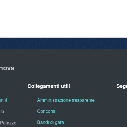
nova
Collegamenti utili
Segu
n il
Amministrazione trasparente
Concorsi
ata
Bandi di gara
, Palazzo