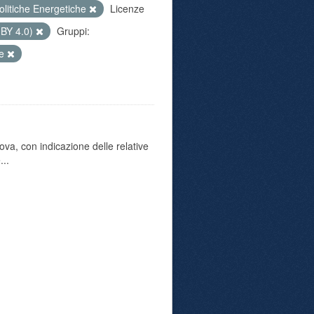
olitiche Energetiche
Licenze
 BY 4.0)
Gruppi:
ne
va, con indicazione delle relative
...