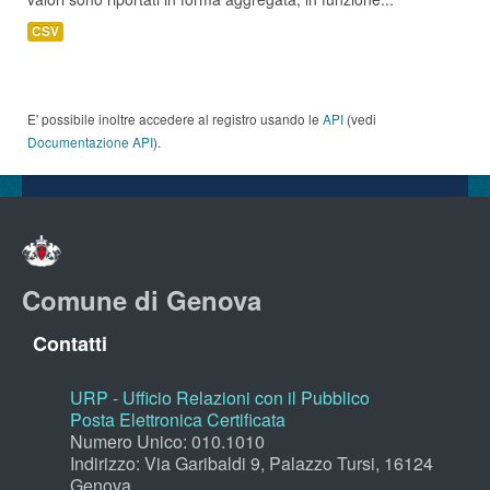
CSV
E' possibile inoltre accedere al registro usando le
API
(vedi
Documentazione API
).
Comune di Genova
Contatti
URP - Ufficio Relazioni con il Pubblico
Posta Elettronica Certificata
Numero Unico: 010.1010
Indirizzo: Via Garibaldi 9, Palazzo Tursi, 16124
Genova