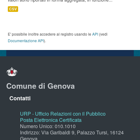
CSV
E' possibile inoltre accedere al registro usando le
API
(vedi
Documentazione API
).
Comune di Genova
Contatti
URP - Ufficio Relazioni con il Pubblico
Posta Elettronica Certificata
Numero Unico: 010.1010
Indirizzo: Via Garibaldi 9, Palazzo Tursi, 16124
Genova