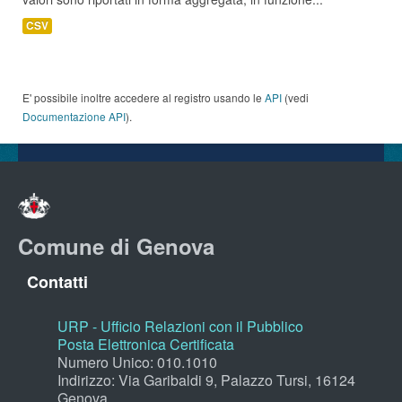
CSV
E' possibile inoltre accedere al registro usando le
API
(vedi
Documentazione API
).
Comune di Genova
Contatti
URP - Ufficio Relazioni con il Pubblico
Posta Elettronica Certificata
Numero Unico: 010.1010
Indirizzo: Via Garibaldi 9, Palazzo Tursi, 16124
Genova