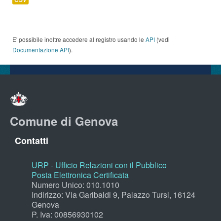
E' possibile inoltre accedere al registro usando le
API
(vedi
Documentazione API
).
Comune di Genova
Contatti
URP - Ufficio Relazioni con il Pubblico
Posta Elettronica Certificata
Numero Unico: 010.1010
Indirizzo: Via Garibaldi 9, Palazzo Tursi, 16124
Genova
P. Iva: 00856930102