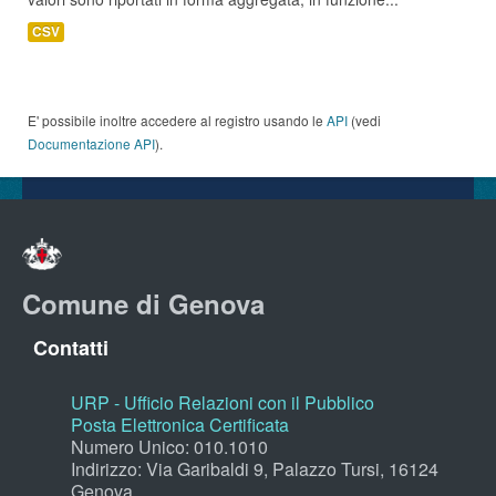
CSV
E' possibile inoltre accedere al registro usando le
API
(vedi
Documentazione API
).
Comune di Genova
Contatti
URP - Ufficio Relazioni con il Pubblico
Posta Elettronica Certificata
Numero Unico: 010.1010
Indirizzo: Via Garibaldi 9, Palazzo Tursi, 16124
Genova