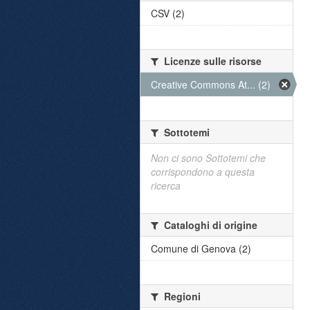
CSV (2)
Licenze sulle risorse
Creative Commons At... (2)
Sottotemi
Non ci sono Sottotemi che
corrispondono a questa
ricerca
Cataloghi di origine
Comune di Genova (2)
Regioni