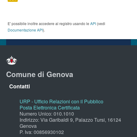
E' possibile inoltre accedere al registro usando le
API
(vedi
Documentazione API
).
Comune di Genova
Contatti
URP - Ufficio Relazioni con il Pubblico
Posta Elettronica Certificata
Numero Unico: 010.1010
Indirizzo: Via Garibaldi 9, Palazzo Tursi, 16124
Genova
P. Iva: 00856930102