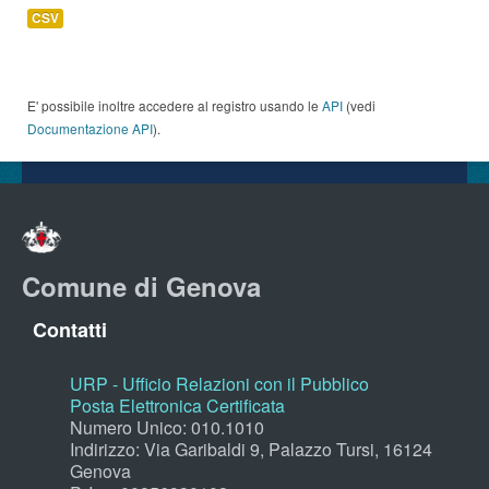
CSV
E' possibile inoltre accedere al registro usando le
API
(vedi
Documentazione API
).
Comune di Genova
Contatti
URP - Ufficio Relazioni con il Pubblico
Posta Elettronica Certificata
Numero Unico: 010.1010
Indirizzo: Via Garibaldi 9, Palazzo Tursi, 16124
Genova