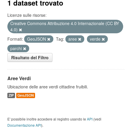
1 dataset trovato
Licenze sulle risorse:
Creative Commons Attribuzione 4.0 Internazionale (CC BY
4.0)
Formati:
GeoJSON
Tag:
aree
verde
parchi
Risultato del Filtro
Aree Verdi
Ubicazione delle aree verdi cittadine fruibili.
ZIP
GeoJSON
E' possibile inoltre accedere al registro usando le
API
(vedi
Documentazione API
).