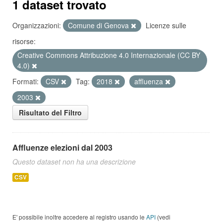
1 dataset trovato
Organizzazioni:
Comune di Genova
Licenze sulle
risorse:
Creative Commons Attribuzione 4.0 Internazionale (CC BY
4.0)
Formati:
CSV
Tag:
2018
affluenza
2003
Risultato del Filtro
Affluenze elezioni dal 2003
Questo dataset non ha una descrizione
CSV
E' possibile inoltre accedere al registro usando le
API
(vedi