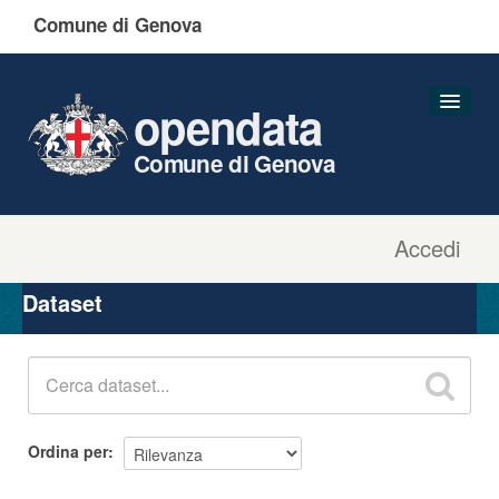
Comune di Genova
opendata
Comune di Genova
Accedi
Dataset
Organizzazioni
Dataset
Gruppi
Informazioni
Ordina per