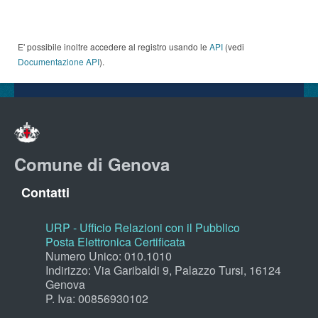
E' possibile inoltre accedere al registro usando le
API
(vedi
Documentazione API
).
Comune di Genova
Contatti
URP - Ufficio Relazioni con il Pubblico
Posta Elettronica Certificata
Numero Unico: 010.1010
Indirizzo: Via Garibaldi 9, Palazzo Tursi, 16124
Genova
P. Iva: 00856930102