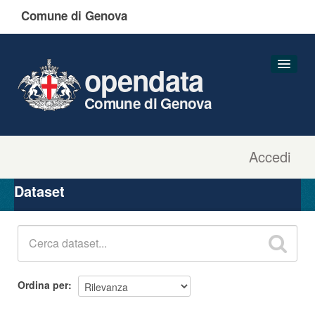
Comune di Genova
opendata
Comune di Genova
Accedi
Dataset
Organizzazioni
Dataset
Gruppi
Informazioni
Ordina per